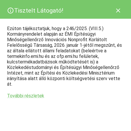
Tisztelt Látogató!
Ezúton tájékoztatjuk, hogy a 246/2025. (VIII.5.)
Kormányrendelet alapján az ÉMI Építésügyi
Minőségellenőrző Innovációs Nonprofit Korlátolt
Felelősségű Társaság, 2026. január 1-jétől megszűnt, és
az általa ellátott állami feladatokat (beleértve a
termekinfo.emi.hu és az ofp.emi.hu felületek,
kulcstermékadatbázisok működtetését is) a
Közlekedéstudományi és Építésügyi Minőségellenőrző
Intézet, mint az Építési és Közlekedési Minisztérium
irányítása alatt álló központi költségvetési szerv vette
át.
További részletek